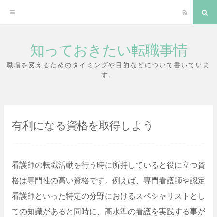
RSS
検
索
知っておきたい転職事情
コ
ン
職場を変えるためのタイミングや目的などについて書いていま
す。
テ
ン
ツ
有利になる資格を取得しよう
へ
ス
キ
看護師の転職活動を行う時に所持していると役に立つ資
ッ
格は専門性の高い資格です。例えば、専門看護師や認定
プ
看護師といった特定の分野におけるスペシャリストとし
ての知識があると同時に、高水準の看護を実践する事が